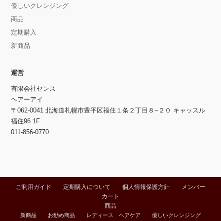
優しいクレンジング
商品
定期購入
新商品
運営
有限会社センス
ヘアーアイ
〒062-0041 北海道札幌市豊平区福住１条２丁目８−２０ キャッスル
福住96 1F
011-856-0770
ご利用ガイド
定期購入について
個人情報保護方針
メンバー
カート
商品
新商品
お勧め商品
レディース ヘアケア
優しいクレンジング