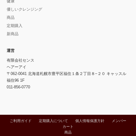
健康
優しいクレンジング
商品
定期購入
新商品
運営
有限会社センス
ヘアーアイ
〒062-0041 北海道札幌市豊平区福住１条２丁目８−２０ キャッスル
福住96 1F
011-856-0770
ご利用ガイド
定期購入について
個人情報保護方針
メンバー
カート
商品