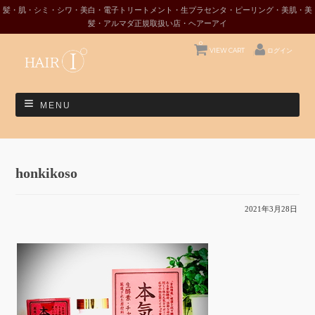
髪・肌・シミ・シワ・美白・電子トリートメント・生プラセンタ・ピーリング・美肌・美
髪・アルマダ正規取扱い店・ヘアーアイ
0
VIEW CART
ログイン
MENU
honkikoso
2021年3月28日