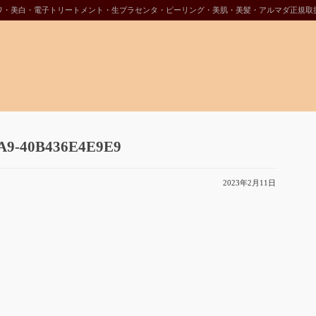
ワ・美白・電子トリートメント・生プラセンタ・ピーリング・美肌・美髪・アルマダ正規取
A9-40B436E4E9E9
2023年2月11日