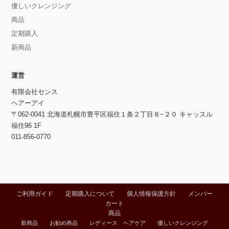
優しいクレンジング
商品
定期購入
新商品
運営
有限会社センス
ヘアーアイ
〒062-0041 北海道札幌市豊平区福住１条２丁目８−２０ キャッスル
福住96 1F
011-856-0770
ご利用ガイド
定期購入について
個人情報保護方針
メンバー
カート
商品
新商品
お勧め商品
レディース ヘアケア
優しいクレンジング