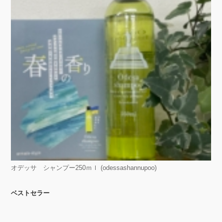
オデッサ シャンプー250ｍｌ (odessashannupoo)
ベストセラー